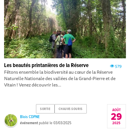
Les beautés printanières de la Réserve
579
Fêtons ensemble la biodiversité au cœur de la Réserve
Naturelle Nationale des vallées de la Grand-Pierre et de
Vitain ! Venez découvrir les...
SORTIE
CHAUVE-SOURIS
AOÛT
29
Blois CDPNE
événement
publié le
03/03/2025
2025