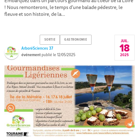
Embarquez dans un parcours gourmand au coeur de la Loire
! Nous remonterons, le temps d'une balade pédestre, le
fleuve et son histoire, de la...
SORTIE
GASTRONOMIE
JUIL.
18
ArboréSciences 37
événement
publié le
12/05/2025
2025