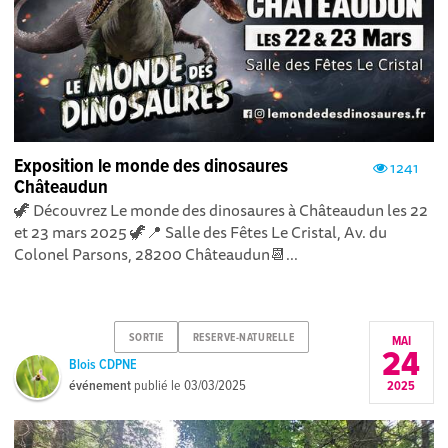
Exposition le monde des dinosaures
1241
Châteaudun
🦖 Découvrez Le monde des dinosaures à Châteaudun les 22
et 23 mars 2025 🦖📍 Salle des Fêtes Le Cristal, Av. du
Colonel Parsons, 28200 Châteaudun📆...
SORTIE
RESERVE-NATURELLE
MAI
24
Blois CDPNE
événement
publié le
03/03/2025
2025