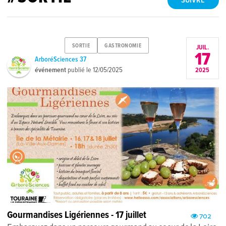
SUIVRE
SORTIE
GASTRONOMIE
JUIL.
17
ArboréSciences 37
événement
publié le
12/05/2025
2025
Gourmandises Ligériennes - 17 juillet
702