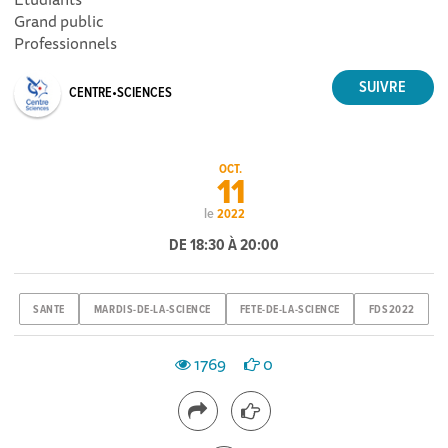
Grand public
Professionnels
CENTRE•SCIENCES
OCT.
11
le
2022
DE 18:30 À 20:00
SANTE
MARDIS-DE-LA-SCIENCE
FETE-DE-LA-SCIENCE
FDS2022
1769
0