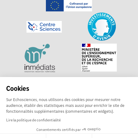
Explorer, s’exprimer, rentrer en contact : Echosciences
Cookies
Centre-Val de Loire est le réseau social des acteurs de
Sur Echosciences, nous utilisons des cookies pour mesurer notre
sciences et de technologies du territoire. Propulsé par
audience, établir des statistiques mais aussi pour enrichir le site de
Centre•Sciences
/ Contact : echosciences@centre-
fonctionnalités supplémentaires (commentaires et widgets).
sciences.fr
Lire la politique de confidentialité
Consentements certifiés par
Mentions légales
|
Politique de confidentialité
|
CGU