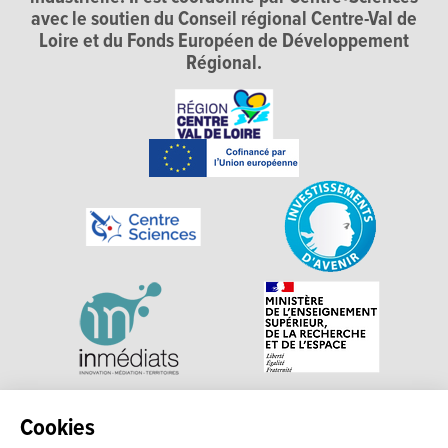
avec le soutien du Conseil régional Centre-Val de
Loire et du Fonds Européen de Développement
Régional.
Explorer, s’exprimer, rentrer en contact : Echosciences
Cookies
Centre-Val de Loire est le réseau social des acteurs de