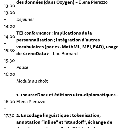
des données (dans Oxygen)
–
Elena Pierazzo
13:00
13:00
–
Déjeuner
14:00
TEI
conformance
: implications de la
14:00
personnalisation ; intégration d’autres
–
vocabulaires (par ex. MathML, MEI, EAD), usage
15:30
de <xenoData>
–
Lou Burnard
15:30
–
Pause
16:00
Module au choix
1. <sourceDoc> et éditions utra-diplomatiques
–
16:00
Elena Pierazzo
–
17:30
2. Encodage linguistique : tokenisation,
annotation “inline” et “standoff”, échange de