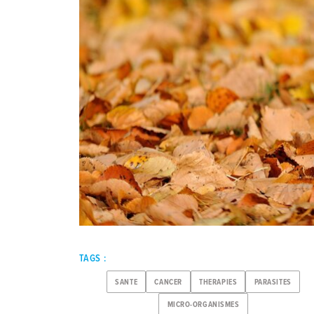
TAGS :
SANTE
CANCER
THERAPIES
PARASITES
MICRO-ORGANISMES