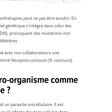
nothérapies peut ne pas être anodin. En
iel génétique s’intègre dans celui des
à ADN), provoquant des mutations non
délétères.
é avec nos collaborateurs une
nommé
Neospora caninum
(
N. caninum
).
cro-organisme comme
e ?
st un parasite unicellulaire. Il est
 qu’il infecte d’autres cellules dans