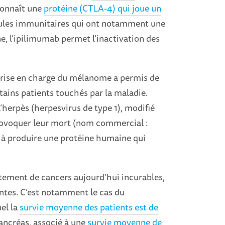
connaît une
protéine (CTLA-4) qui joue un
llules immunitaires qui ont notamment une
ne, l’ipilimumab permet l’inactivation des
prise en charge du mélanome a permis de
tains patients touchés par la maladie.
l’herpès (herpesvirus de type 1), modifié
provoquer leur mort (nom commercial :
n à produire une protéine humaine qui
tement de cancers aujourd’hui incurables,
antes. C’est notamment le cas du
el la
survie moyenne des patients est de
ancréas, associé à une
survie moyenne de