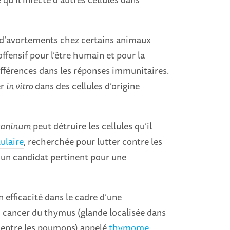
t d’avortements chez certains animaux
offensif pour l’être humain et pour la
ifférences dans les réponses immunitaires.
er
in vitro
dans des cellules d’origine
caninum
peut détruire les cellules qu’il
ulaire
, recherchée pour lutter contre les
i un candidat pertinent pour une
 efficacité dans le cadre d’une
n cancer du thymus (glande localisée dans
m, entre les poumons) appelé
thymome
.