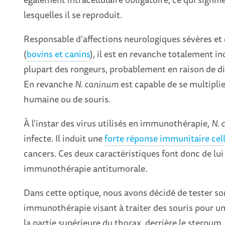
lesquelles il se reproduit.
Responsable d’affections neurologiques sévères e
(
bovins et canins
), il est en revanche totalement in
plupart des rongeurs, probablement en raison de d
En revanche
N. caninum
est capable de se multipli
humaine ou de souris.
À l’instar des virus utilisés en immunothérapie,
N. 
infecte. Il induit une
forte réponse immunitaire cell
cancers. Ces deux caractéristiques font donc de lu
immunothérapie antitumorale.
Dans cette optique, nous avons décidé de tester son
immunothérapie visant à traiter des souris pour u
la partie supérieure du thorax, derrière le sternu