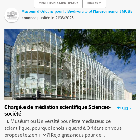
MEDIATION-SCIENTIFIQUE
MUSEUM
Museum d'Orléans pour la Biodiversité et l'Environnement MOBE
annonce
publiée le
21/03/2025
Chargé.e de médiation scientifique Sciences-
1336
société
📣 Muséum ou Université pour être médiateur.ice
scientifique, pourquoi choisir quand à Orléans on vous
propose le 2 en 1 🎶 ?!Rejoignez-nous pour de...