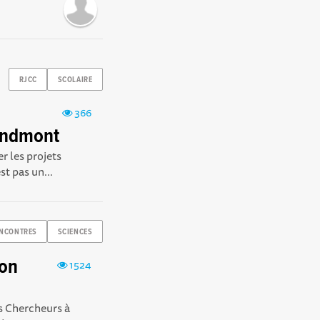
RJCC
SCOLAIRE
366
randmont
r les projets
st pas un...
NCONTRES
SCIENCES
ion
1524
es Chercheurs à