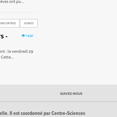
èves ont pu...
RENCONTRES
JEUNES
s -
1491
t : le vendredi 29
 Cette...
SUIVEZ-NOUS
ielle. Il est coordonné par Centre•Sciences