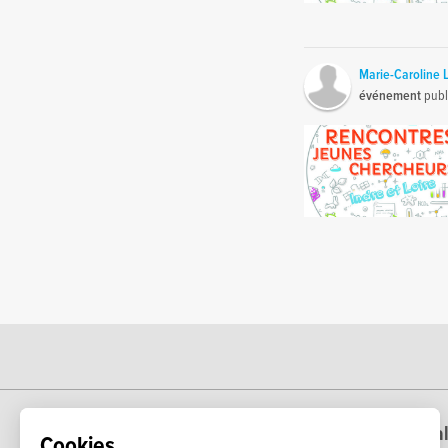
Marie-Caroline 
événement
publ
Echosciences constitue le portail régional
Cookies