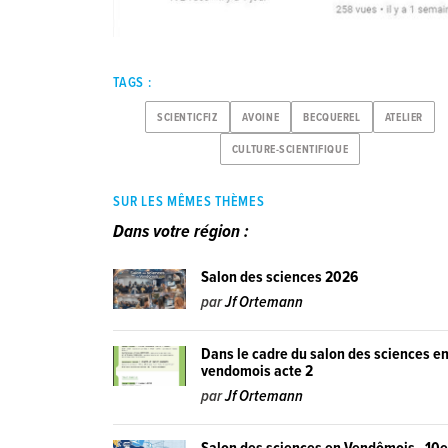
TAGS :
SCIENTICFIZ
AVOINE
BECQUEREL
ATELIER
CULTURE-SCIENTIFIQUE
SUR LES MÊMES THÈMES
Dans votre région :
Salon des sciences 2026
par
Jf Ortemann
Dans le cadre du salon des sciences e
vendomois acte 2
par
Jf Ortemann