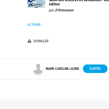
Salon des sciences en Vendômois - 10
édition
par
Jf Ortemann
ACTIONS :
SIGNALER
MARIE-CAROLINE LAUBIE