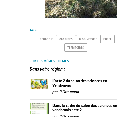
TAGS :
ECOLOGIE
CLOTURES
BIODIVERSITE
FORET
TERRITOIRES
SUR LES MÊMES THÈMES
Dans votre région :
L’acte 2 du salon des sciences en
Vendômois
par
Jf Ortemann
Dans le cadre du salon des sciences e
vendomois acte 2
par
Jf Ortemann