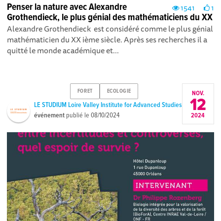
Penser la nature avec Alexandre
1541
1
Grothendieck, le plus génial des mathématiciens du XX
Alexandre Grothendieck est considéré comme le plus génial
mathématicien du XX ième siècle. Après ses recherches il a
quitté le monde académique et...
FORET
ECOLOGIE
NOV.
12
LE STUDIUM Loire Valley Institute for Advanced Studies
événement
publié le
08/10/2024
2024