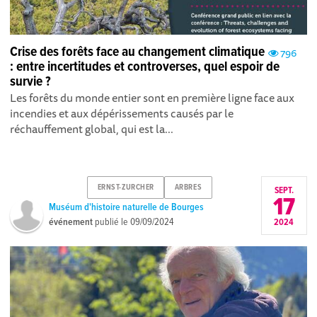
Crise des forêts face au changement climatique
796
: entre incertitudes et controverses, quel espoir de
survie ?
Les forêts du monde entier sont en première ligne face aux
incendies et aux dépérissements causés par le
réchauffement global, qui est la...
ERNST-ZURCHER
ARBRES
SEPT.
17
Muséum d'histoire naturelle de Bourges
événement
publié le
09/09/2024
2024