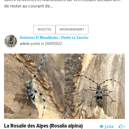
de rester au courant de...
INSECTES
ENVIRONNEMENT
Antennes Et Mandibules / Elodie Le Souchu
article
publié le
20/01/2022
La Rosalie des Alpes (Rosalia alpina)
3264
1