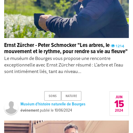
Ernst Zürcher - Peter Schmocker "Les arbres, le
1214
mouvement et le rythme, pour rendre sa vie au fleuve"
Le muséum de Bourges vous propose une rencontre
exceptionnelle avec Ernst Zürcher résumé : L'arbre et l'eau
sont intimément liés, tant au niveau...
SONS
NATURE
JUIN
15
Muséum d'histoire naturelle de Bourges
événement
publié le
10/06/2024
2024