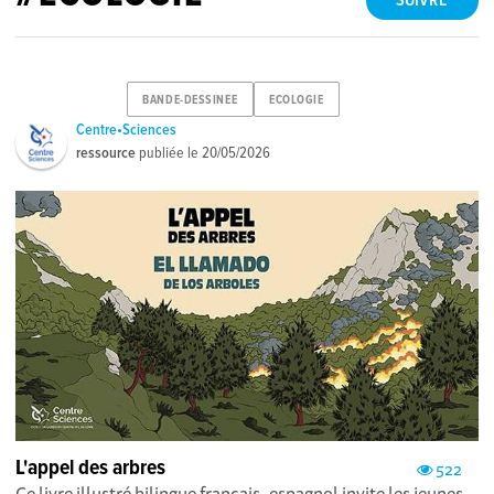
SUIVRE
BANDE-DESSINEE
ECOLOGIE
Centre•Sciences
ressource
publiée le
20/05/2026
L'appel des arbres
522
Ce livre illustré bilingue français–espagnol invite les jeunes