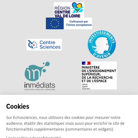
Explorer, s’exprimer, rentrer en contact : Echosciences
Cookies
Centre-Val de Loire est le réseau social des acteurs de
Sur Echosciences, nous utilisons des cookies pour mesurer notre
sciences et de technologies du territoire. Propulsé par
audience, établir des statistiques mais aussi pour enrichir le site de
Centre•Sciences
/ Contact : echosciences@centre-
fonctionnalités supplémentaires (commentaires et widgets).
sciences.fr
Lire la politique de confidentialité