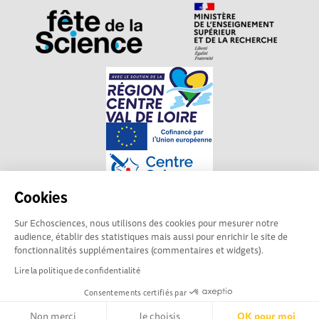
Cookies
Sur Echosciences, nous utilisons des cookies pour mesurer notre
Explorer, s’exprimer,
Conditions Générales d'utilisation
audience, établir des statistiques mais aussi pour enrichir le site de
rentrer en contact :
fonctionnalités supplémentaires (commentaires et widgets).
Echosciences Centre-Val de Loire est le réseau social des
Lire la politique de confidentialité
acteurs de sciences et de technologies du territoire.
Consentements certifiés par
Propulsé par
Centre•Sciences
/ Contact :
echosciences@centre-sciences.fr
Non merci
Je choisis
OK pour moi