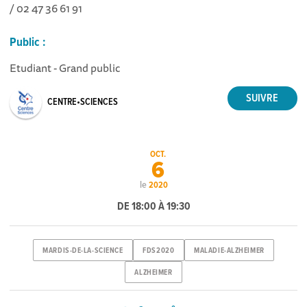
/ 02 47 36 61 91
Public :
Etudiant - Grand public
CENTRE•SCIENCES
OCT.
6
le
2020
DE 18:00 À 19:30
MARDIS-DE-LA-SCIENCE
FDS2020
MALADIE-ALZHEIMER
ALZHEIMER