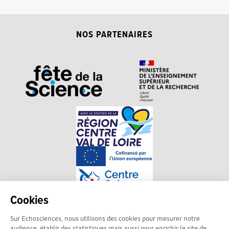
NOS PARTENAIRES
Cookies
Sur Echosciences, nous utilisons des cookies pour mesurer notre
Explorer, s’exprimer,
Conditions Générales d'utilisation
audience, établir des statistiques mais aussi pour enrichir le site de