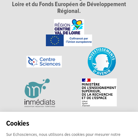
Loire et du Fonds Européen de Développement
Régional.
Explorer, s’exprimer, rentrer en contact : Echosciences
Cookies
Centre-Val de Loire est le réseau social des acteurs de
Sur Echosciences, nous utilisons des cookies pour mesurer notre
sciences et de technologies du territoire. Propulsé par