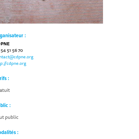
ganisateur :
DPNE
 54 51 56 70
ntact@cdpne.org
tp://cdpne.org
rifs :
atuit
blic :
ut public
dalités :