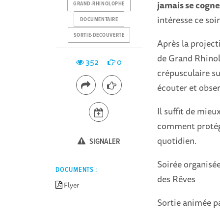
jamais se cogne
GRAND-RHINOLOPHE
intéresse ce soi
DOCUMENTAIRE
SORTIE-DECOUVERTE
Après la projec
de Grand Rhinol
352
0
crépusculaire su
écouter et obser
Il suffit de mie
comment protége
quotidien.
SIGNALER
Soirée organisée
DOCUMENTS :
des Rêves
Flyer
Sortie animée p