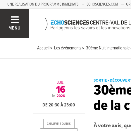
UNE RÉALISATION DU PROGRAMME INMEDIATS
ECHOSCIENCES.COM
GR
AUVERGNE
MENU
Accueil
Les événements
30ème Nuit internationale 
SORTIE - DÉCOUVER
JUIL.
30ème 
16
le
2026
de la 
DE 20:30 À 23:00
À votre avis, q
CHAUVE-SOURIS