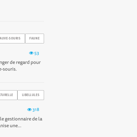
AUVE-SOURIS
FAUNE
53
anger de regard pour
e-souris.
ATURELLE
LIBELLULES
318
e gestionnaire de la
nise une...