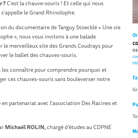
r ?
C’est la chauve-souris ! Et celle qui nous
r s’appelle le Grand Rhinolophe.
tion du documentaire de Tanguy Stoecklé « Une vie
ophe », nous vous invitons à une balade
Or
C
r le merveilleux site des Grands Coudrays pour
02
ver le ballet des chauves-souris.
co
ht
ux les connaître pour comprendre pourquoi et
r ces chauves-souris sans bouleverser notre
Ta
Gr
 en partenariat avec l’association Des Racines et
Pu
To
ar
Michaël ROLIN,
chargé d’études au CDPNE
Mo