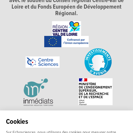
avec le soutien du Conseil régional Centre-Val de
Loire et du Fonds Européen de Développement
Régional.
Explorer, s’exprimer, rentrer en contact : Echosciences
Cookies
Centre-Val de Loire est le réseau social des acteurs de
Sur Echosciences, nous utilisons des cookies pour mesurer notre