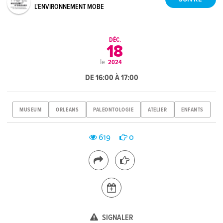
L'ENVIRONNEMENT MOBE
DÉC.
18
le
2024
DE 16:00 À 17:00
MUSEUM
ORLEANS
PALEONTOLOGIE
ATELIER
ENFANTS
619
0
SIGNALER