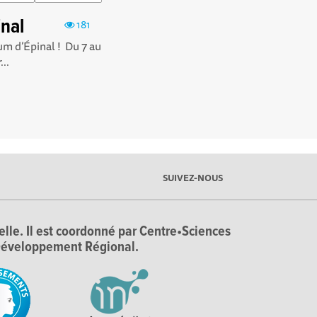
inal
181
ium d’Épinal ! Du 7 au
..
SUIVEZ-NOUS
ielle. Il est coordonné par Centre•Sciences
e Développement Régional.