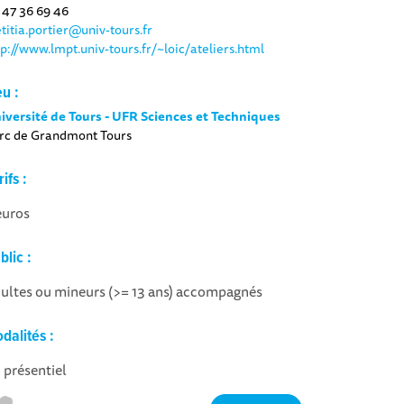
 47 36 69 46
etitia.portier@univ-tours.fr
tp://www.lmpt.univ-tours.fr/~loic/ateliers.html
eu :
iversité de Tours - UFR Sciences et Techniques
rc de Grandmont Tours
rifs :
euros
blic :
ultes ou mineurs (>= 13 ans) accompagnés
dalités :
 présentiel