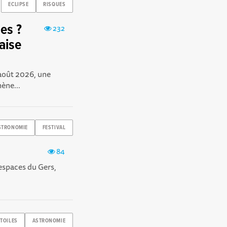
ECLIPSE
RISQUES
es ?
232
aise
 août 2026, une
mène...
STRONOMIE
FESTIVAL
84
 espaces du Gers,
.
ETOILES
ASTRONOMIE