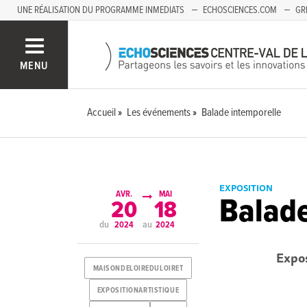
UNE RÉALISATION DU PROGRAMME INMEDIATS
ECHOSCIENCES.COM
GR
AUVERGNE
MENU
Accueil
Les événements
Balade intemporelle
EXPOSITION
AVR.
MAI
Balade
20
18
du
au
2024
2024
Expos
MAISONDELOIREDULOIRET
EXPOSITIONARTISTIQUE