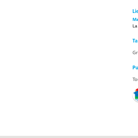
Li
Ma
La
Ta
Gr
Pu
To