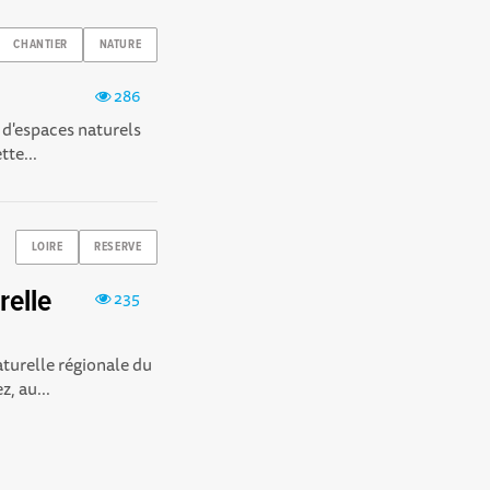
CHANTIER
NATURE
286
e d'espaces naturels
tte...
LOIRE
RESERVE
relle
235
aturelle régionale du
z, au...