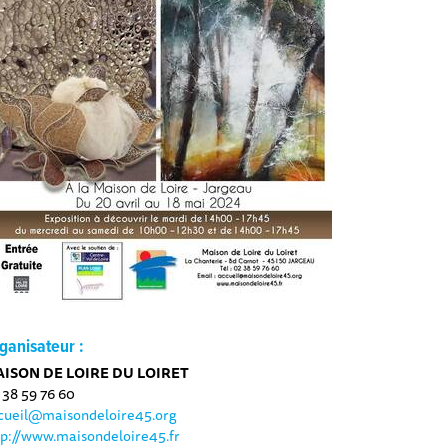
ganisateur :
ISON DE LOIRE DU LOIRET
 38 59 76 60
cueil@maisondeloire45.org
tp://www.maisondeloire45.fr