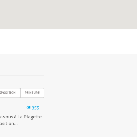
XPOSITION
PEINTURE
355
z-vous à La Plagette
sition...