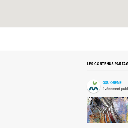
LES CONTENUS PARTA
OSU OREME
événement
publ