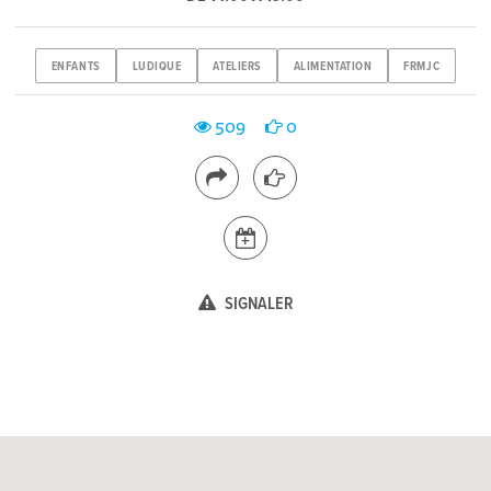
ENFANTS
LUDIQUE
ATELIERS
ALIMENTATION
FRMJC
509
0
SIGNALER