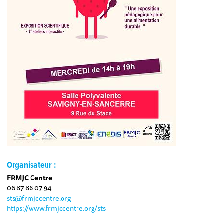
Organisateur :
FRMJC Centre
06 87 86 07 94
sts@frmjccentre.org
https://www.frmjccentre.org/sts