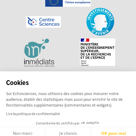
Explorer, s’exprimer, rentrer en contact : Echosciences
Cookies
Centre-Val de Loire est le réseau social des acteurs de
Sur Echosciences, nous utilisons des cookies pour mesurer notre
sciences et de technologies du territoire. Propulsé par
audience, établir des statistiques mais aussi pour enrichir le site de
Centre•Sciences
/ Contact : echosciences@centre-
fonctionnalités supplémentaires (commentaires et widgets).
sciences.fr
Lire la politique de confidentialité
Consentements certifiés par
Mentions légales
|
Politique de confidentialité
|
CGU
|
Ligne éditoriale
Non merci
Je choisis
OK pour moi