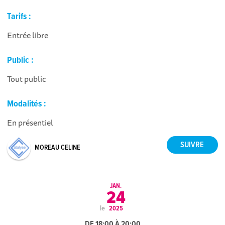
Tarifs :
Entrée libre
Public :
Tout public
Modalités :
En présentiel
MOREAU CELINE
JAN.
24
le
2025
DE 18:00 À 20:00