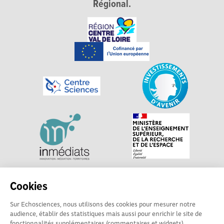
Régional.
Explorer, s’exprimer, rentrer en contact : Echosciences
Cookies
Centre-Val de Loire est le réseau social des acteurs de
Sur Echosciences, nous utilisons des cookies pour mesurer notre
sciences et de technologies du territoire. Propulsé par
audience, établir des statistiques mais aussi pour enrichir le site de
Centre•Sciences
/ Contact : echosciences@centre-
fonctionnalités supplémentaires (commentaires et widgets).