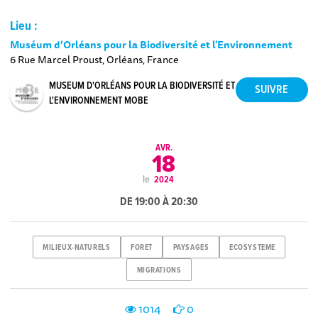
Lieu :
Muséum d’Orléans pour la Biodiversité et l'Environnement
6 Rue Marcel Proust, Orléans, France
MUSEUM D'ORLÉANS POUR LA BIODIVERSITÉ ET
L'ENVIRONNEMENT MOBE
AVR.
18
le
2024
DE 19:00 À 20:30
MILIEUX-NATURELS
FORET
PAYSAGES
ECOSYSTEME
MIGRATIONS
1014
0