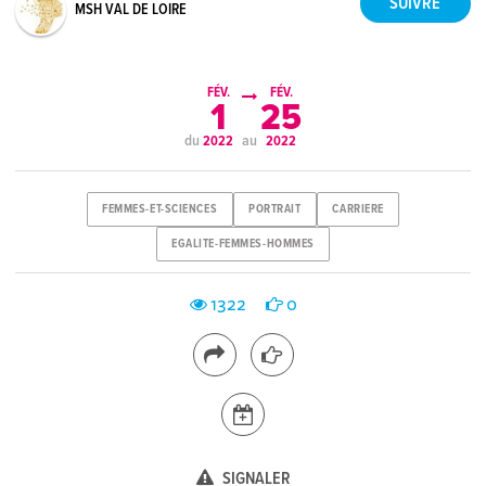
MSH VAL DE LOIRE
FÉV.
FÉV.
1
25
du
au
2022
2022
FEMMES-ET-SCIENCES
PORTRAIT
CARRIERE
EGALITE-FEMMES-HOMMES
1322
0
SIGNALER