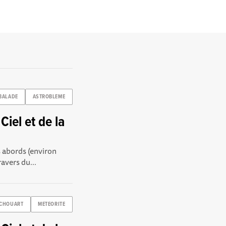
BALADE
ASTROBLEME
iel et de la
 abords (environ
avers du...
CHOUART
METEORITE