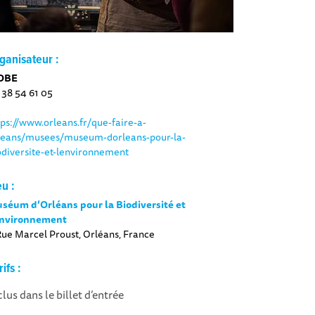
ganisateur :
OBE
 38 54 61 05
tps://www.orleans.fr/que-faire-a-
leans/musees/museum-dorleans-pour-la-
odiversite-et-lenvironnement
eu :
séum d’Orléans pour la Biodiversité et
Environnement
Rue Marcel Proust, Orléans, France
rifs :
clus dans le billet d’entrée