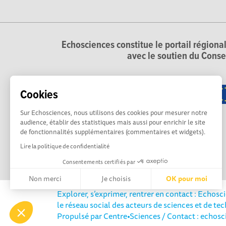
Echosciences constitue le portail régional
avec le soutien du Conse
Cookies
Sur Echosciences, nous utilisons des cookies pour mesurer notre
audience, établir des statistiques mais aussi pour enrichir le site
de fonctionnalités supplémentaires (commentaires et widgets).
Lire la politique de confidentialité
Consentements certifiés par
Non merci
Je choisis
OK pour moi
Explorer, s’exprimer, rentrer en contact : Echosc
Axeptio consent
Plateforme de Gestion du Consentement : Personnalisez vos 
le réseau social des acteurs de sciences et de tec
Propulsé par
Centre•Sciences
/ Contact : echos
Notre plateforme vous permet d'adapter et de gérer vos paramè