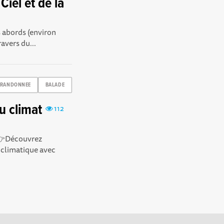
iel et de la
 abords (environ
avers du...
RANDONNEE
BALADE
u climat
112
👉Découvrez
 climatique avec