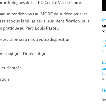
rnithologues de la LPO Centre Val-de-Loire.
ar un rendez-vous au MOBE pour découvrir les
és et vous familiariser à leur identification, puis
Or
M
n pratique au Parc Louis Pasteur !
02
servation sera mis à votre disposition
ht
or
bi
 mai 14h30 - Durée : 1h30
Li
llet d’entrée
Mu
l'
ation
6 
Ta
In