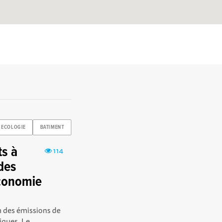
ECOLOGIE
BATIMENT
ts à
114
des
économie
n des émissions de
ques. Le...