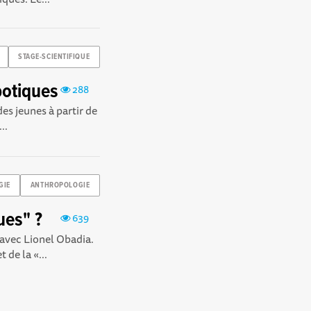
STAGE-SCIENTIFIQUE
botiques
288
es jeunes à partir de
..
GIE
ANTHROPOLOGIE
ues" ?
639
avec Lionel Obadia.
 de la «...