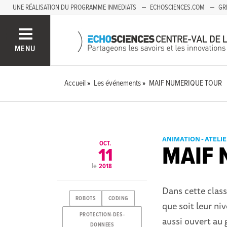
UNE RÉALISATION DU PROGRAMME INMEDIATS
ECHOSCIENCES.COM
GR
AUVERGNE
MENU
Accueil
Les événements
MAIF NUMERIQUE TOUR
ANIMATION - ATELI
OCT.
MAIF 
11
le
2018
Dans cette class
ROBOTS
CODING
que soit leur ni
PROTECTION-DES-
aussi ouvert au 
DONNEES