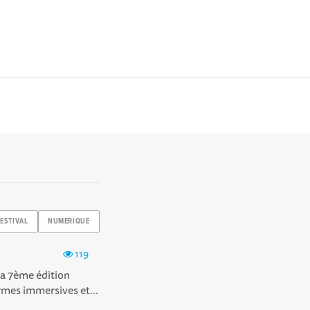
FESTIVAL
NUMERIQUE
119
 la 7ème édition
es immersives et...