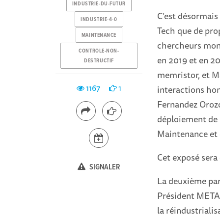
INDUSTRIE-DU-FUTUR
C’est désormais 
INDUSTRIE-4-0
Tech que de pro
MAINTENANCE
chercheurs mon
CONTROLE-NON-
en 2019 et en 2
DESTRUCTIF
memristor, et Ma
1167
1
interactions h
Fernandez Orozc
déploiement de l
Maintenance et 
Cet exposé sera 
SIGNALER
La deuxième par
Président META 2
la réindustriali