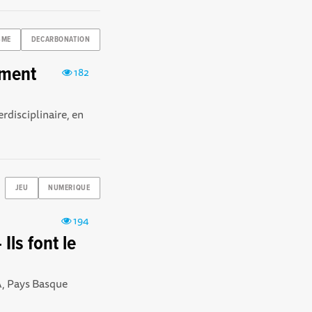
SME
DECARBONATION
mment
182
rdisciplinaire, en
JEU
NUMERIQUE
194
Ils font le
A, Pays Basque