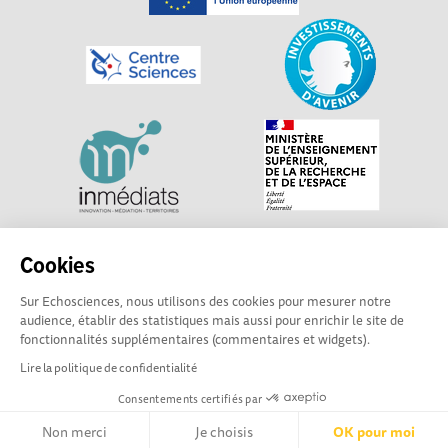
Explorer, s’exprimer, rentrer en contact : Echosciences
Cookies
Centre-Val de Loire est le réseau social des acteurs de
Sur Echosciences, nous utilisons des cookies pour mesurer notre
sciences et de technologies du territoire. Propulsé par
audience, établir des statistiques mais aussi pour enrichir le site de
Centre•Sciences
/ Contact : echosciences@centre-
fonctionnalités supplémentaires (commentaires et widgets).
sciences.fr
Lire la politique de confidentialité
Consentements certifiés par
Mentions légales
|
Politique de confidentialité
|
CGU
|
Ligne éditoriale
Non merci
Je choisis
OK pour moi