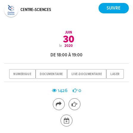
CENTRE•SCIENCES
JUIN
30
le
2020
DE 18:00 À 19:00
NUMERIQUE
DOCUMENTAIRE
LIVE-DOCUMENTAIRE
LASER
1426
0