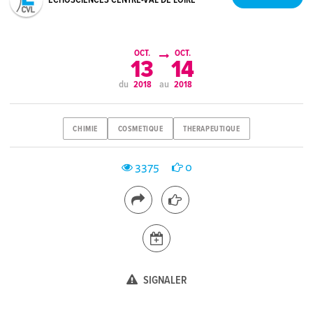
ECHOSCIENCES CENTRE-VAL DE LOIRE
OCT.
OCT.
13
14
du
au
2018
2018
CHIMIE
COSMETIQUE
THERAPEUTIQUE
3375
0
SIGNALER