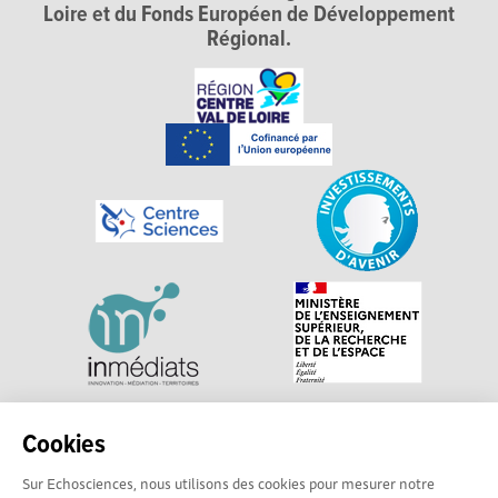
Loire et du Fonds Européen de Développement
Régional.
Explorer, s’exprimer, rentrer en contact : Echosciences
Cookies
Centre-Val de Loire est le réseau social des acteurs de
Sur Echosciences, nous utilisons des cookies pour mesurer notre
sciences et de technologies du territoire. Propulsé par