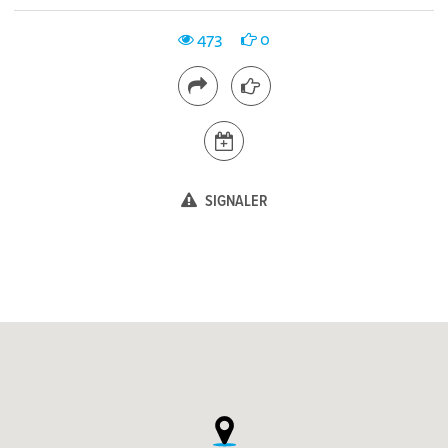
473
0
SIGNALER