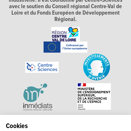
industrielle. Il est coordonné par Centre•Sciences
avec le soutien du Conseil régional Centre-Val de
Loire et du Fonds Européen de Développement
Régional.
Explorer, s’exprimer, rentrer en contact : Echosciences
Cookies