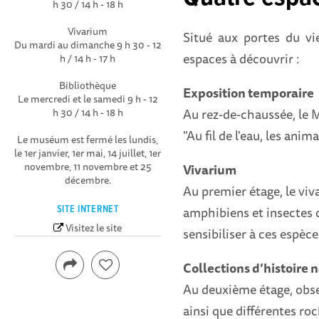
h 30 / 14 h - 18 h
Vivarium
Situé aux portes du v
Du mardi au dimanche 9 h 30 - 12
espaces à découvrir :
h / 14 h - 17 h
Bibliothèque
Exposition temporaire
Le mercredi et le samedi 9 h - 12
Au rez-de-chaussée, le 
h 30 / 14 h - 18 h
"Au fil de l'eau, les ani
Le muséum est fermé les lundis,
le 1er janvier, 1er mai, 14 juillet, 1er
novembre, 11 novembre et 25
Vivarium
décembre.
Au premier étage, le viv
amphibiens et insectes 
SITE INTERNET
Visitez le site
sensibiliser à ces espèce
Collections d’histoire 
Au deuxième étage, obse
ainsi que différentes roc