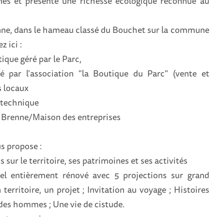
es et présente une richesse écologique reconnue au
nne, dans le hameau classé du Bouchet sur la commune
z ici :
tique géré par le Parc,
é par l'association "la Boutique du Parc" (vente et
s locaux
e technique
ve Brenne/Maison des entreprises
us propose :
 sur le territoire, ses patrimoines et ses activités
el entièrement rénové avec 5 projections sur grand
erritoire, un projet ; Invitation au voyage ; Histoires
 des hommes ; Une vie de cistude.