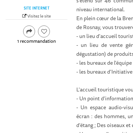
s’étend sur 46 commun
niveau international.
SITE INTERNET
Visitez le site
En plein cœur de la Bre
de Rosnay, vous trouvere
- un lieu d'accueil touris
1 recommandation
- un lieu de vente gér
dégustation) de produit
- les bureaux de l'équip
- les bureaux d'Initiati
L'accueil touristique vo
- Un point d'informations
- Un espace audio-visu
écran : des hommes, un t
d'étang ; Des oiseaux et