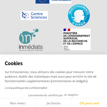
Explorer, s’exprimer, rentrer en contact : Echosciences
Cookies
Centre-Val de Loire est le réseau social des acteurs de
Sur Echosciences, nous utilisons des cookies pour mesurer notre
sciences et de technologies du territoire. Propulsé par
audience, établir des statistiques mais aussi pour enrichir le site de
Centre•Sciences
/ Contact : echosciences@centre-
fonctionnalités supplémentaires (commentaires et widgets).
sciences.fr
Lire la politique de confidentialité
Consentements certifiés par
Mentions légales
|
Politique de confidentialité
|
CGU
|
Ligne éditoriale
Non merci
Je choisis
OK pour moi