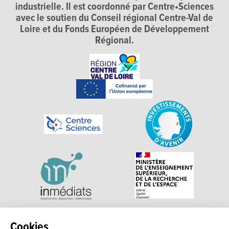
industrielle. Il est coordonné par Centre•Sciences
avec le soutien du Conseil régional Centre-Val de
Loire et du Fonds Européen de Développement
Régional.
Explorer, s’exprimer, rentrer en contact : Echosciences
Cookies