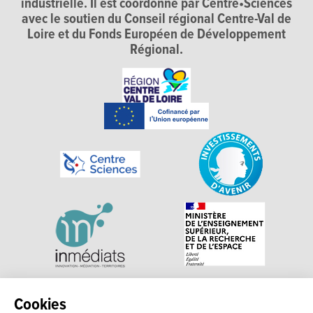
industrielle. Il est coordonné par Centre•Sciences
avec le soutien du Conseil régional Centre-Val de
Loire et du Fonds Européen de Développement
Régional.
Explorer, s’exprimer, rentrer en contact : Echosciences
Cookies