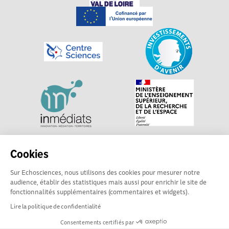
Explorer, s’exprimer, rentrer en contact : Echosciences
Cookies
Centre-Val de Loire est le réseau social des acteurs de
Sur Echosciences, nous utilisons des cookies pour mesurer notre
sciences et de technologies du territoire. Propulsé par
audience, établir des statistiques mais aussi pour enrichir le site de
Centre•Sciences
/ Contact : echosciences@centre-
fonctionnalités supplémentaires (commentaires et widgets).
sciences.fr
Lire la politique de confidentialité
Consentements certifiés par
Mentions légales
|
Politique de confidentialité
|
CGU