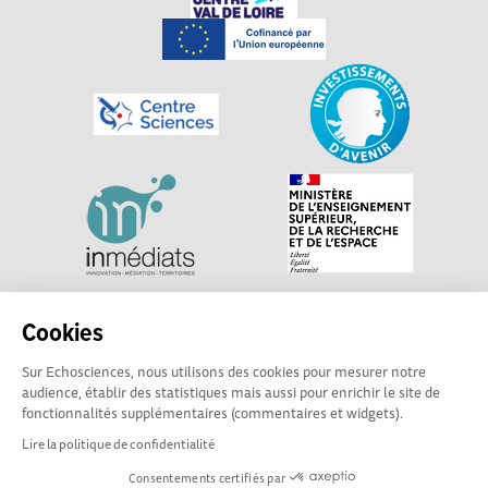
Explorer, s’exprimer, rentrer en contact : Echosciences
Cookies
Centre-Val de Loire est le réseau social des acteurs de
Sur Echosciences, nous utilisons des cookies pour mesurer notre
sciences et de technologies du territoire. Propulsé par
audience, établir des statistiques mais aussi pour enrichir le site de
Centre•Sciences
/ Contact : echosciences@centre-
fonctionnalités supplémentaires (commentaires et widgets).
sciences.fr
Lire la politique de confidentialité
Consentements certifiés par
Mentions légales
|
Politique de confidentialité
|
CGU