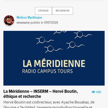
ETHIQUE
RECHERCHE
Melissa Wyckhuyse
ressource
publiée le
01/07/2026
La Méridienne – INSERM – Hervé Boutin,
166
éthique et recherche
Hervé Boutin est codirecteur, avec Ayache Bouakaz, de
l’équipe 4 TechMed, Imagerie morphofonctionnelle et