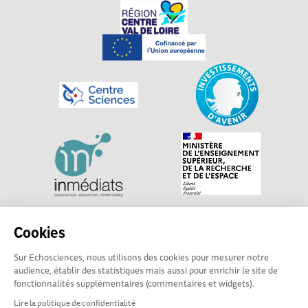
Explorer, s’exprimer, rentrer en contact : Echosciences
Cookies
Centre-Val de Loire est le réseau social des acteurs de
Sur Echosciences, nous utilisons des cookies pour mesurer notre
sciences et de technologies du territoire. Propulsé par
audience, établir des statistiques mais aussi pour enrichir le site de
Centre•Sciences
/ Contact : echosciences@centre-
fonctionnalités supplémentaires (commentaires et widgets).
sciences.fr
Lire la politique de confidentialité