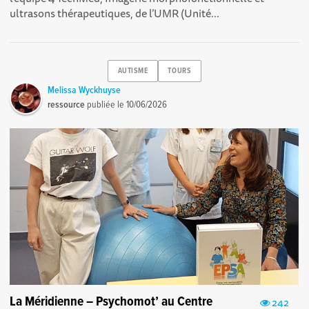
ultrasons thérapeutiques, de l’UMR (Unité...
AUTISME
TOURS
Melissa Wyckhuyse
ressource
publiée le
10/06/2026
La Méridienne – Psychomot’ au Centre
242