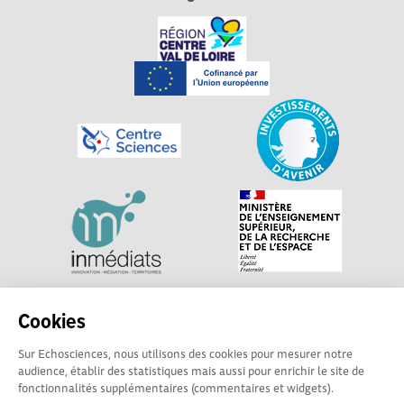
Explorer, s’exprimer, rentrer en contact : Echosciences
Cookies
Centre-Val de Loire est le réseau social des acteurs de
Sur Echosciences, nous utilisons des cookies pour mesurer notre
sciences et de technologies du territoire. Propulsé par
audience, établir des statistiques mais aussi pour enrichir le site de
Centre•Sciences
/ Contact : echosciences@centre-
fonctionnalités supplémentaires (commentaires et widgets).
sciences.fr