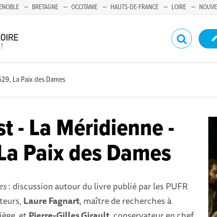
ENOBLE
BRETAGNE
OCCITANIE
HAUTS-DE-FRANCE
LOIRE
NOUVE
1529, La Paix des Dames
t - La Méridienne -
La Paix des Dames
es
: discussion autour du livre publié par les PUFR
teurs,
Laure Fagnart
, maître de recherches à
iège, et
Pierre-Gilles Girault
, conservateur en chef