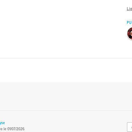
Li
PU
yse
ée le
01/07/2026