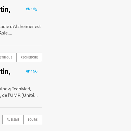
tin,
165
adie d’Alzheimer est
sie,...
ETHIQUE
RECHERCHE
tin,
166
quipe 4 TechMed,
 de l’UMR (Unité...
AUTISME
TOURS