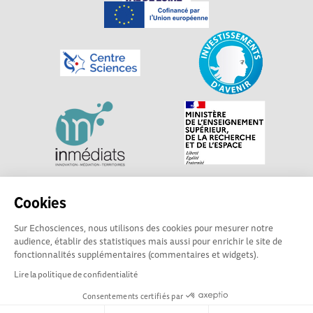
Explorer, s’exprimer, rentrer en contact : Echosciences
Cookies
Centre-Val de Loire est le réseau social des acteurs de
Sur Echosciences, nous utilisons des cookies pour mesurer notre
sciences et de technologies du territoire. Propulsé par
audience, établir des statistiques mais aussi pour enrichir le site de
Centre•Sciences
/ Contact : echosciences@centre-
fonctionnalités supplémentaires (commentaires et widgets).
sciences.fr
Lire la politique de confidentialité
Consentements certifiés par
Mentions légales
|
Politique de confidentialité
|
CGU