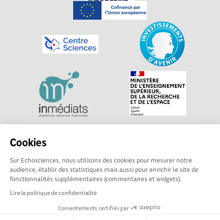
Explorer, s’exprimer, rentrer en contact : Echosciences
Cookies
Centre-Val de Loire est le réseau social des acteurs de
Sur Echosciences, nous utilisons des cookies pour mesurer notre
sciences et de technologies du territoire. Propulsé par
audience, établir des statistiques mais aussi pour enrichir le site de
Centre•Sciences
/ Contact : echosciences@centre-
fonctionnalités supplémentaires (commentaires et widgets).
sciences.fr
Lire la politique de confidentialité
Consentements certifiés par
Mentions légales
|
Politique de confidentialité
|
CGU