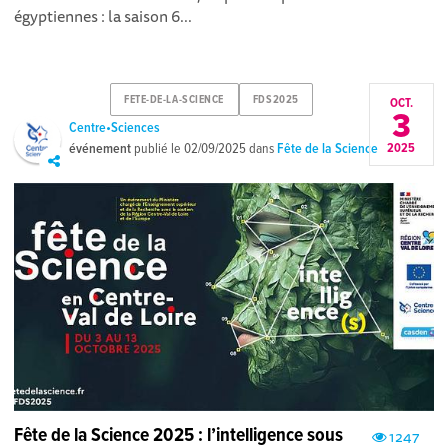
égyptiennes : la saison 6...
FETE-DE-LA-SCIENCE
FDS2025
OCT.
3
Centre•Sciences
événement
publié le
02/09/2025
dans
Fête de la Science
2025
Fête de la Science 2025 : l’intelligence sous
1247