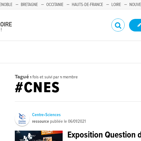
ENOBLE
BRETAGNE
OCCITANIE
HAUTS-DE-FRANCE
LOIRE
NOUVE
Tagué
1
fois et suivi par
1
membre
#CNES
Centre•Sciences
ressource
publiée le
06/01/2021
Exposition Question 