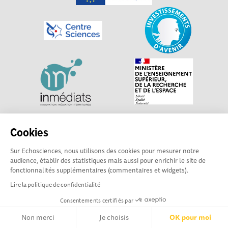
Explorer, s’exprimer, rentrer en contact : Echosciences
Cookies
Centre-Val de Loire est le réseau social des acteurs de
Sur Echosciences, nous utilisons des cookies pour mesurer notre
sciences et de technologies du territoire. Propulsé par
audience, établir des statistiques mais aussi pour enrichir le site de
Centre•Sciences
/ Contact : echosciences@centre-
fonctionnalités supplémentaires (commentaires et widgets).
sciences.fr
Lire la politique de confidentialité
Consentements certifiés par
Mentions légales
|
Politique de confidentialité
|
CGU
|
Ligne éditoriale
Non merci
Je choisis
OK pour moi