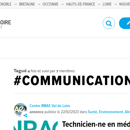
ENOBLE
BRETAGNE
OCCITANIE
HAUTS-DE-FRANCE
LOIRE
NOUVE
Tagué
4
fois et suivi par
7
membres
#COMMUNICATIO
Centre INRAE Val de Loire
annonce
publiée le
22/02/2023
dans
Santé, Environnement, Al
Technicien-ne en médi