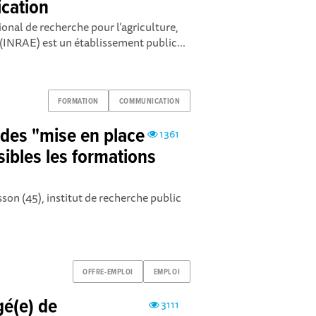
ication
onal de recherche pour l’agriculture,
 (INRAE) est un établissement public...
FORMATION
COMMUNICATION
udes "mise en place
1361
isibles les formations
son (45), institut de recherche public
OFFRE-EMPLOI
EMPLOI
gé(e) de
3111