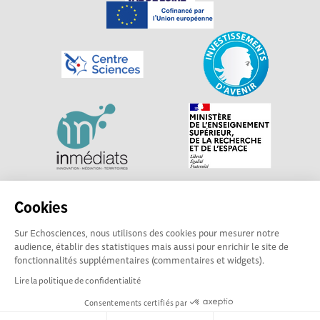
Explorer, s’exprimer, rentrer en contact : Echosciences
Cookies
Centre-Val de Loire est le réseau social des acteurs de
Sur Echosciences, nous utilisons des cookies pour mesurer notre
sciences et de technologies du territoire. Propulsé par
audience, établir des statistiques mais aussi pour enrichir le site de
Centre•Sciences
/ Contact : echosciences@centre-
fonctionnalités supplémentaires (commentaires et widgets).
sciences.fr
Lire la politique de confidentialité
Consentements certifiés par
Mentions légales
|
Politique de confidentialité
|
CGU