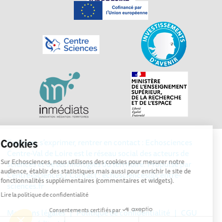
Explorer, s’exprimer, rentrer en contact : Echosciences
Cookies
Centre-Val de Loire est le réseau social des acteurs de
Sur Echosciences, nous utilisons des cookies pour mesurer notre
sciences et de technologies du territoire. Propulsé par
audience, établir des statistiques mais aussi pour enrichir le site de
Centre•Sciences
/ Contact : echosciences@centre-
fonctionnalités supplémentaires (commentaires et widgets).
sciences.fr
Lire la politique de confidentialité
Consentements certifiés par
Mentions légales
|
Politique de confidentialité
|
CGU