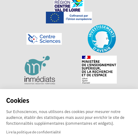
Explorer, s’exprimer, rentrer en contact : Echosciences
Cookies
Centre-Val de Loire est le réseau social des acteurs de
Sur Echosciences, nous utilisons des cookies pour mesurer notre
sciences et de technologies du territoire. Propulsé par
audience, établir des statistiques mais aussi pour enrichir le site de
Centre•Sciences
/ Contact : echosciences@centre-
fonctionnalités supplémentaires (commentaires et widgets).
sciences.fr
Lire la politique de confidentialité