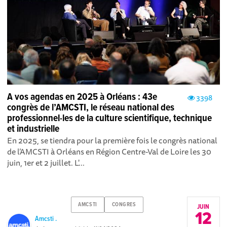
A vos agendas en 2025 à Orléans : 43e
3398
congrès de l’AMCSTI, le réseau national des
professionnel·les de la culture scientifique, technique
et industrielle
En 2025, se tiendra pour la première fois le congrès national
de l’AMCSTI à Orléans en Région Centre-Val de Loire les 30
juin, 1er et 2 juillet. L'...
AMCSTI
CONGRES
JUIN
12
Amcsti .