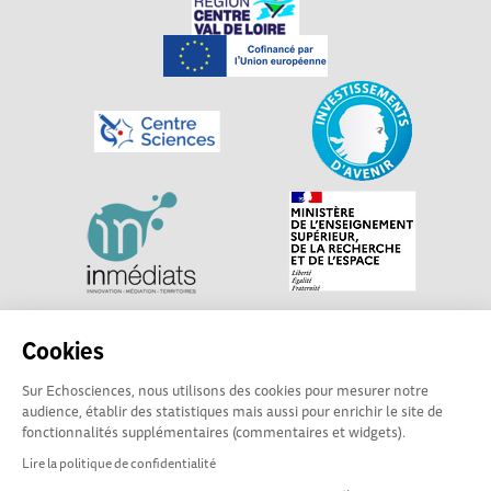
Explorer, s’exprimer, rentrer en contact : Echosciences
Cookies
Centre-Val de Loire est le réseau social des acteurs de
Sur Echosciences, nous utilisons des cookies pour mesurer notre
sciences et de technologies du territoire. Propulsé par
audience, établir des statistiques mais aussi pour enrichir le site de
Centre•Sciences
/ Contact : echosciences@centre-
fonctionnalités supplémentaires (commentaires et widgets).
sciences.fr
Lire la politique de confidentialité