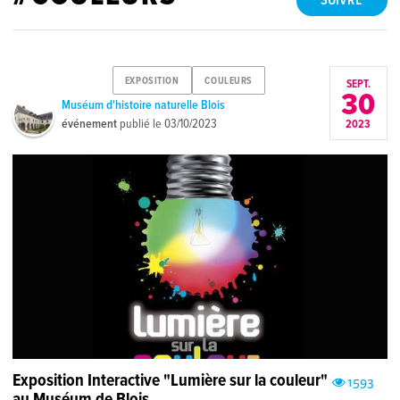
SUIVRE
EXPOSITION
COULEURS
SEPT.
30
Muséum d'histoire naturelle Blois
événement
publié le
03/10/2023
2023
Exposition Interactive "Lumière sur la couleur"
1593
au Muséum de Blois