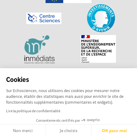
Explorer, s’exprimer, rentrer en contact : Echosciences
Cookies
Centre-Val de Loire est le réseau social des acteurs de
Sur Echosciences, nous utilisons des cookies pour mesurer notre
sciences et de technologies du territoire. Propulsé par
audience, établir des statistiques mais aussi pour enrichir le site de
Centre•Sciences
/ Contact : echosciences@centre-
fonctionnalités supplémentaires (commentaires et widgets).
sciences.fr
Lire la politique de confidentialité
Consentements certifiés par
Mentions légales
|
Politique de confidentialité
|
CGU
|
Ligne éditoriale
Non merci
Je choisis
OK pour moi