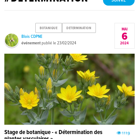
SUIVRE
BOTANIQUE
DETERMINATION
MAI
6
Blois CDPNE
événement
publié le
23/02/2024
2024
Stage de botanique - « Détermination des
1119
plantes vasculaires »