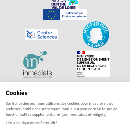
Explorer, s’exprimer, rentrer en contact : Echosciences
Cookies
Centre-Val de Loire est le réseau social des acteurs de
Sur Echosciences, nous utilisons des cookies pour mesurer notre
sciences et de technologies du territoire. Propulsé par
audience, établir des statistiques mais aussi pour enrichir le site de
Centre•Sciences
/ Contact : echosciences@centre-
fonctionnalités supplémentaires (commentaires et widgets).
sciences.fr
Lire la politique de confidentialité